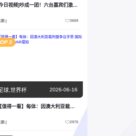
[今日视频]吵成一团！六台嘉宾们激烈讨论本场西班牙是否在有意让佩德里休息
3669
源:]
OP 3
2026-06-16
足球,世界杯
【值得一看】每体：因澳大利亚裁判做争议手势 国际足联不再使用VAR摆拍
2970
源:]