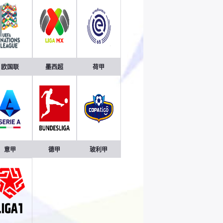
欧国联
墨西超
荷甲
意甲
德甲
玻利甲