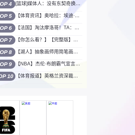
OP 4
[篮球]媒体人：没有东契奇换浓眉的交易 詹姆斯会在湖人退役
OP 5
【体育资讯】奥哈拉：埃迪·豪不让戈登上场，这就是球员即将离队的信号
OP 6
【法国】淘汰摩洛哥！TA：法国队挺进四强尽显冠军相 攻守全面无短板
OP 7
【你怎么看？】【完整版】奥特：落后26分再狂追展现韧性 马卢阿奇在边打边学
OP 8
【湖人】抽象画师用简笔画回顾：詹姆斯神奇绝平三分的全过程~
OP 9
【NBA】杰伦·布朗霸气宣言：新赛季我将化身NBA大反派 都放马过来吧
OP 10
【体育报道】英格兰资深裁判谈京蓉战争议：廖力生进球无效 韦世豪&罗慕洛红牌