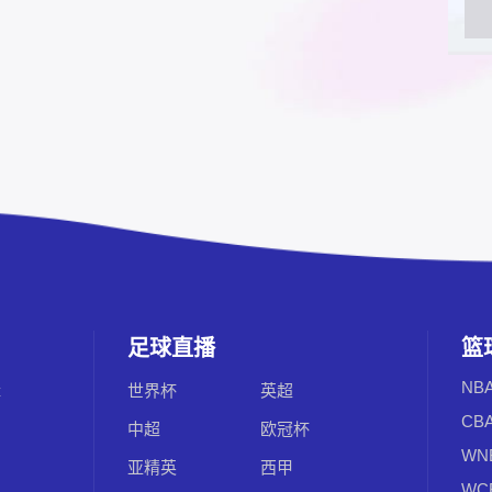
足球直播
篮
NB
辑
世界杯
英超
CB
中超
欧冠杯
WN
亚精英
西甲
WC