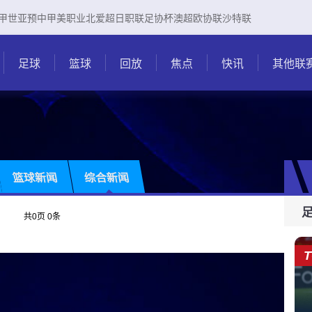
甲
世亚预
中甲
美职业
北爱超
日职联
足协杯
澳超
欧协联
沙特联
足球
篮球
回放
焦点
快讯
其他联
篮球新闻
综合新闻
共
0
页
0
条
T