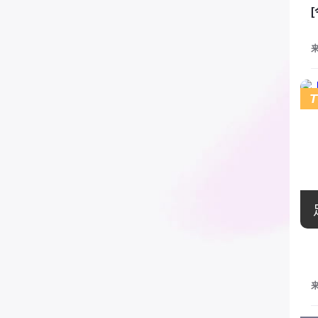
来
T
来