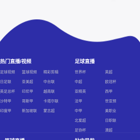
热门直播/视频
足球直播
足球视频
篮球视频
精彩剪辑
世界杯
英超
日足联
亚美超
中台联
中超
欧冠杯
英足总杯
印尼甲
越南联
亚精英
西甲
沙特甲
哥斯甲
卡塔尔联
法甲
世亚预
印度甲
新加坡联
蒙古超
中甲
美职业
北爱超
日职联
足协杯
澳超