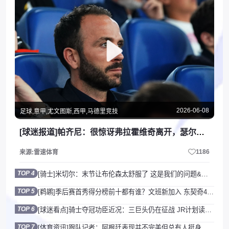
2026-06-08
足球,意甲,尤文图斯,西甲,马德里竞技
[球迷报道]帕齐尼：很惊讶弗拉霍维奇离开，瑟尔洛特的身体对抗是尤文需要的
1186
来源:雷速体育
TOP 4
[骑士]米切尔：末节让布伦森太舒服了 这是我们的问题&结果已无法改变
TOP 5
[鹈鹕]季后赛首秀得分榜前十都有谁？文班新加入 东契奇42分历史第一！
TOP 6
[球迷看点]骑士夺冠功臣近况：三巨头仍在征战 JR计划读研 多人成为评论员
TOP 7
[体育资讯]跟队记者：阿根廷表现并不完美但总有人挺身而出，今天是小蜘蛛