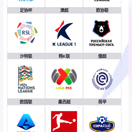
足协杯
澳超
欧协联
沙特联
韩K联
俄超
欧国联
墨西超
荷甲