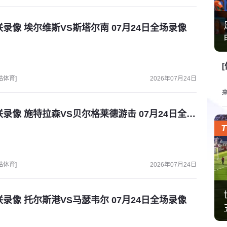
录像 埃尔维斯VS斯塔尔南 07月24日全场录像
咕体育]
2026年07月24日
欧协联录像 施特拉森VS贝尔格莱德游击 07月24日全场录像
T
咕体育]
2026年07月24日
录像 托尔斯港VS马瑟韦尔 07月24日全场录像