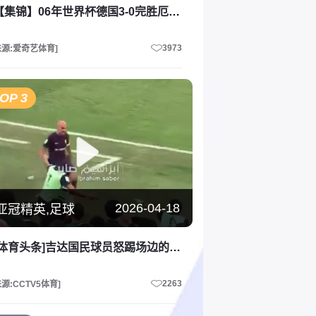
【集锦】06年世界杯德国3-0完胜厄瓜多尔！克洛泽双响+空庆祝！
3973
来源:爱奇艺体育]
OP 3
2026-04-18
亚冠精英,足球
[体育头条]吉达国民球员怒踢场边的医护工作人员
2263
源:CCTV5体育]