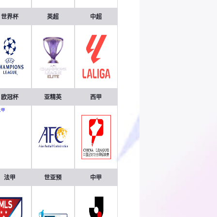
世界杯
英超
中超
欧冠杯
亚精英
西甲
法甲
世亚预
中甲