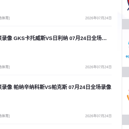
咕体育]
2026年07月24日
欧协联录像 GKS卡托威斯VS日利纳 07月24日全场录像
咕体育]
2026年07月24日
录像 帕纳辛纳科斯VS帕克斯 07月24日全场录像
咕体育]
2026年07月24日