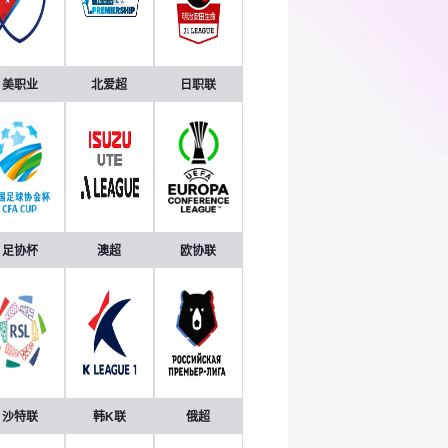
美职业
北爱超
日职联
足协杯
澳超
欧协联
沙特联
韩K联
俄超