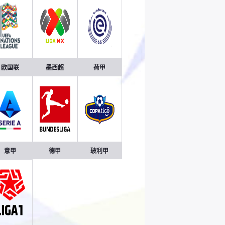
欧国联
墨西超
荷甲
意甲
德甲
玻利甲