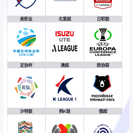
美职业
北爱超
日职联
足协杯
澳超
欧协联
沙特联
韩K联
俄超