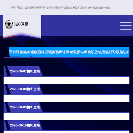
世界杯
英超
中超
欧冠杯
亚精英
西甲
法甲
世亚预
中甲
美职业
北爱超
日职联
足协杯
澳超
欧协联
沙特联
世界杯
英超
中超
欧冠杯
亚精英
西甲
法甲
世亚预
中甲
美职业
北爱超
日职联
足协杯
2026-08-07精彩直播
2026-08-08精彩直播
2026-08-09精彩直播
2026-08-10精彩直播