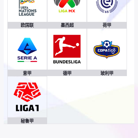
欧国联
墨西超
荷甲
意甲
德甲
玻利甲
秘鲁甲