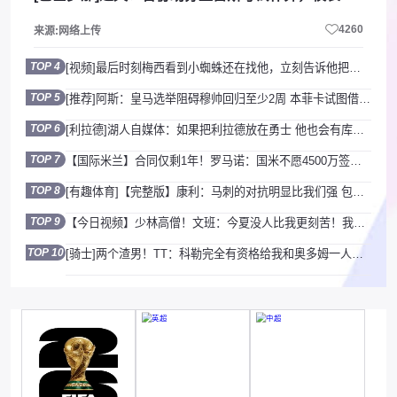
4260
来源:网络上传
TOP 4
[视频]最后时刻梅西看到小蜘蛛还在找他，立刻告诉他把球传给劳塔罗
TOP 5
[推荐]阿斯：皇马选举阻碍穆帅回归至少2周 本菲卡试图借此获取更高费用
TOP 6
[利拉德]湖人自媒体：如果把利拉德放在勇士 他也会有库里一样的传奇地位
TOP 7
【国际米兰】合同仅剩1年！罗马诺：国米不愿4500万签埃德松 英超预算完全不同
TOP 8
[有趣体育]【完整版】康利：马刺的对抗明显比我们强 包夹让我们猝不及防
TOP 9
【今日视频】少林高僧！文班：今夏没人比我更刻苦！我还师从大梦学了梦幻脚步
TOP 10
[骑士]两个渣男！TT：科勒完全有资格给我和奥多姆一人来上几拳