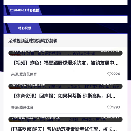
2026-08-11精彩直播
精彩视频
足球视频
篮球视频
精彩剪辑
2026-06-11
英超,曼城,英格兰,足球
TOP 1
【视频】炸鱼！福登踢野球爆杀钓友，被钓友竖中指！
2224
来源:爱奇艺体育
2026-05-06
足球,英超,利物浦,转会
TOP 2
【体育资讯】回声报：如果柯蒂斯·琼斯离队，利物浦将缺少本土球员
4793
来源:腾讯体育
2026-04-17
迈阿密国际,西甲,巴塞罗那,足球
TOP 3
[巴塞罗那]逆天！曾协助苏亚雷斯考试作弊，校长等人被判刑！