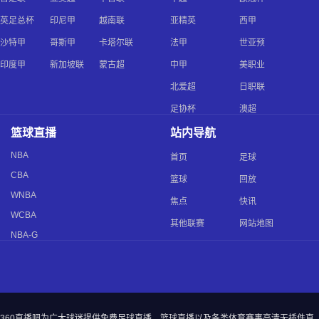
英足总杯
印尼甲
越南联
亚精英
西甲
沙特甲
哥斯甲
卡塔尔联
法甲
世亚预
印度甲
新加坡联
蒙古超
中甲
美职业
北爱超
日职联
足协杯
澳超
篮球直播
站内导航
NBA
首页
足球
CBA
篮球
回放
WNBA
焦点
快讯
WCBA
其他联赛
网站地图
NBA-G
360直播吧为广大球迷提供免费足球直播、篮球直播以及各类体育赛事高清无插件直