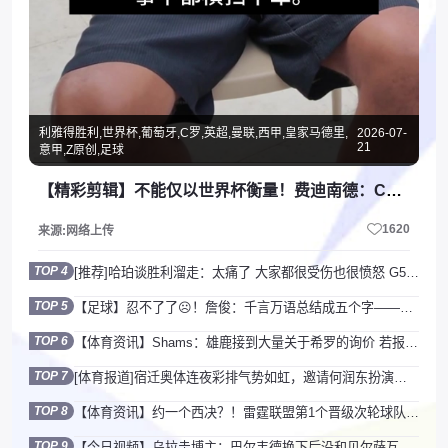
利雅得胜利,世界杯,葡萄牙,C罗,英超,曼联,西甲,皇家马德里,
2026-07-
21
意甲,Z原创,足球
【精彩剪辑】不能仅以世界杯衡量！费迪南德：C罗横扫了除世界杯外的所有荣誉
1620
来源:网络上传
TOP 4
[推荐]哈珀谈胜利溜走：太痛了 大家都很受伤也很愤怒 G5会带着怒火上场
TOP 5
【足球】忍不了了☹️！詹俊：千言万语总结成五个字——斯洛特下课！
TOP 6
【体育资讯】Shams：雄鹿接到大量关于希罗的询价 若报价合适他们肯定会考虑
TOP 7
[体育报道]宿迁奥体连夜彩排气势如虹，邀请何润东扮演项羽助阵“苏超”
TOP 8
【体育资讯】约一个西决？！雷霆联盟第1个晋级次轮球队 马刺紧接着第2个晋级
TOP 9
【今日视频】乌拉圭博主：巴尔韦德换下后没和贝尔萨互动交谈