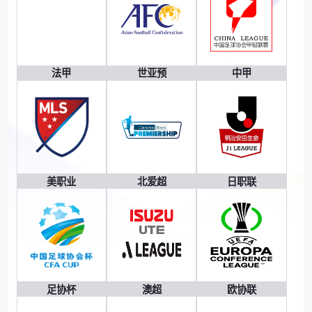
法甲
世亚预
中甲
美职业
北爱超
日职联
足协杯
澳超
欧协联