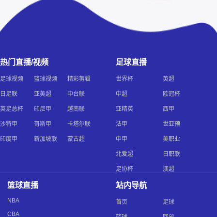
热门直播/视频
足球直播
足球视频
篮球视频
精彩剪辑
世界杯
英超
日足联
亚美超
中台联
中超
欧冠杯
英足总杯
印尼甲
越南联
亚精英
西甲
沙特甲
哥斯甲
卡塔尔联
法甲
世亚预
印度甲
新加坡联
蒙古超
中甲
美职业
北爱超
日职联
足协杯
澳超
篮球直播
站内导航
NBA
首页
足球
CBA