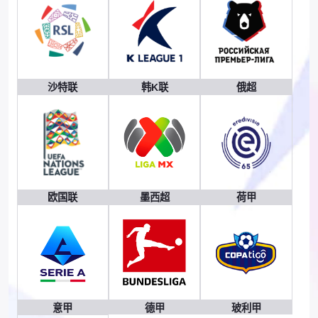
沙特联
韩K联
俄超
欧国联
墨西超
荷甲
意甲
德甲
玻利甲