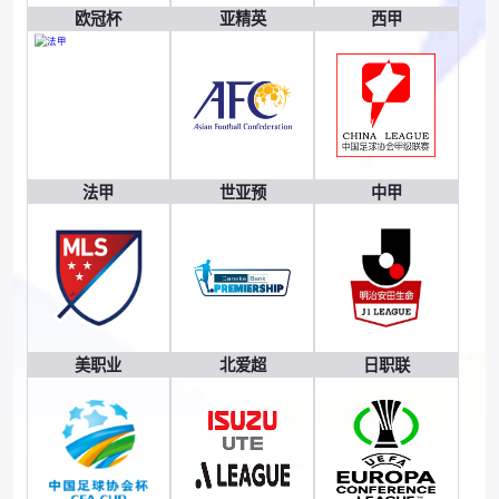
欧冠杯
亚精英
西甲
法甲
世亚预
中甲
美职业
北爱超
日职联