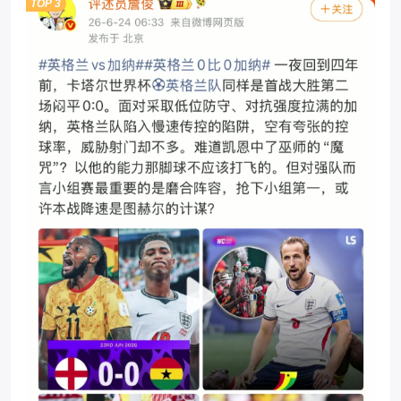
TOP 3