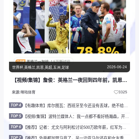
2026-06-24
世界杯,英格兰,凯恩,英超,五洲,足球
【视频/集锦】詹俊：英格兰一夜回到四年前，凯恩真中了巫师的魔咒？
3325
来源:咪咕体育
TOP 4
【有趣体育】库尔图瓦：西班牙至今还没有丢球，绝不给他们留下任何可乘之机
TOP 5
【视频/集锦】波特兰媒体人：我一点都不看好杨瀚森，开拓者要全力续约罗威！
TOP 6
【推荐】记者：尤文与阿利松讨论500万欧年薪，红军为其估价至少1000万欧
TOP 7
【推荐】外面都加盟马竞了，另一边亚马尔还在和女友秀恩爱