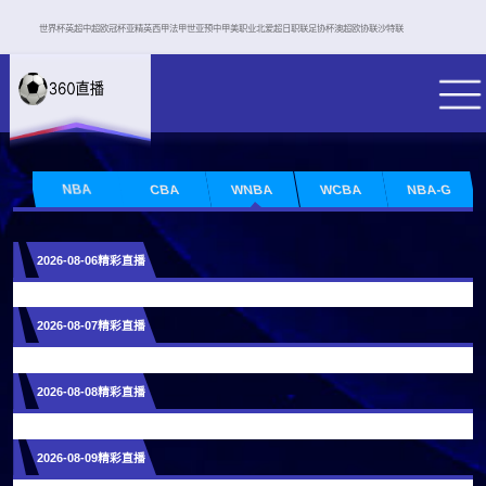
世界杯
英超
中超
欧冠杯
亚精英
西甲
法甲
世亚预
中甲
美职业
北爱超
日职联
足协杯
澳超
欧协联
沙特联
NBA
CBA
WNBA
WCBA
NBA-G
2026-08-06精彩直播
2026-08-07精彩直播
2026-08-08精彩直播
2026-08-09精彩直播