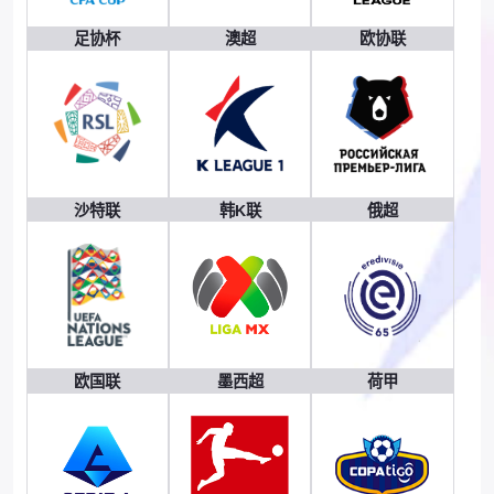
足协杯
澳超
欧协联
沙特联
韩K联
俄超
欧国联
墨西超
荷甲