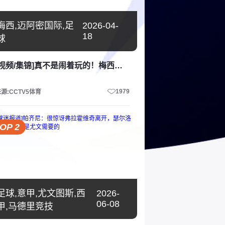
梅西,迈阿密国际,足
2026-04-
18
球
[视频/集锦]真不是闹着玩的！梅西保镖的身体素质！
1979
源:CCTV5体育
OP 2
足球,意甲,尤文图斯,西
2026-
06-08
甲,马德里竞技