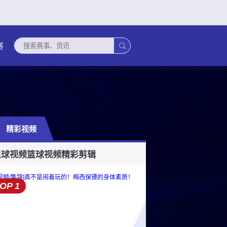

赛
精彩视频
联
俄超
欧国联
墨西超
荷甲
意甲
德甲
玻利甲
秘鲁甲
足球视频
篮球视频
精彩剪辑
OP 1