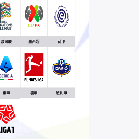
欧国联
墨西超
荷甲
意甲
德甲
玻利甲