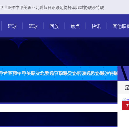
甲
世亚预
中甲
美职业
北爱超
日职联
足协杯
澳超
欧协联
沙特联
足球
篮球
回放
焦点
快讯
其他联
甲
世亚预
中甲
美职业
北爱超
日职联
足协杯
澳超
欧协联
沙特联
韩K
T