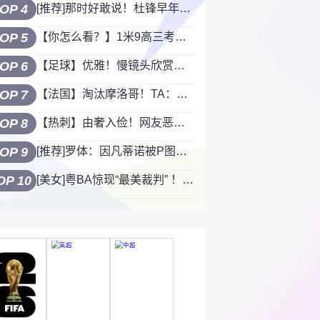
OP 4
[推荐]那时好敢说！杜锋早年曾称八一队是垃圾队
OP 5
【你怎么看？】1米9高三考生：我觉得马刺会赢 把我最讨厌的雷霆赢了
OP 6
【足球】优雅！慢镜头欣赏：门将球领人，帕斯精彩推射攻破国米球门！
OP 7
【法国】淘汰摩洛哥！TA：法国队挺进四强尽显冠军相 攻守全面无短板
OP 8
【热刺】由奢入俭！网友恶搞：热刺下赛季在英冠比赛的状态~
OP 9
[推荐]罗体：因凡蒂诺被P图，同时出现在德国和科特迪瓦两场比赛的现场
OP 10
[美女]粤BA惊现“最美裁判” ！今晚江门VS阳江不仅打球裁判的颜值也卷