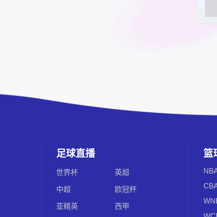
足球直播
篮
NB
辑
世界杯
英超
CB
中超
欧冠杯
WN
亚精英
西甲
WC