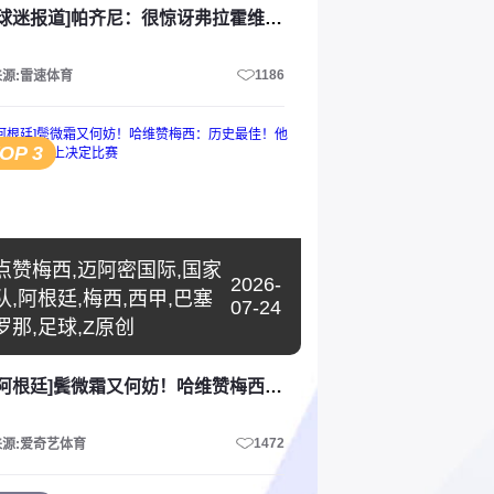
[球迷报道]帕齐尼：很惊讶弗拉霍维奇离开，瑟尔洛特的身体对抗是尤文需要的
1186
来源:雷速体育
OP 3
点赞梅西,迈阿密国际,国家
2026-
队,阿根廷,梅西,西甲,巴塞
07-24
罗那,足球,Z原创
[阿根廷]鬓微霜又何妨！哈维赞梅西：历史最佳！他依然能在球场上决定比赛
1472
来源:爱奇艺体育