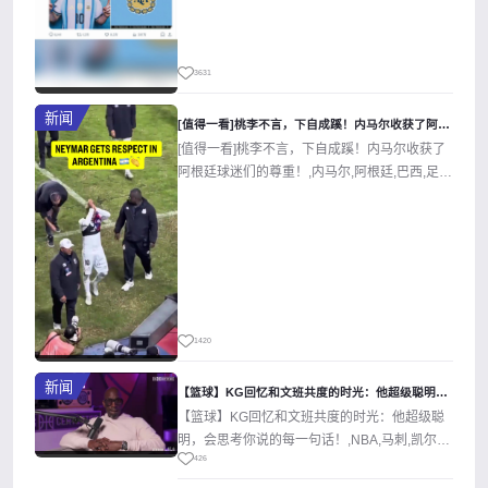
3631
新闻
[值得一看]桃李不言，下自成蹊！内马尔收获了阿根廷球迷们的尊
[值得一看]桃李不言，下自成蹊！内马尔收获了
阿根廷球迷们的尊重！,内马尔,阿根廷,巴西,足
球,精彩体育剪辑视频在线播放。...
1420
新闻
【篮球】KG回忆和文班共度的时光：他超级聪明，会思考你说的每
【篮球】KG回忆和文班共度的时光：他超级聪
明，会思考你说的每一句话！,NBA,马刺,凯尔特
426
人,加内特,文班亚马,篮球,精...