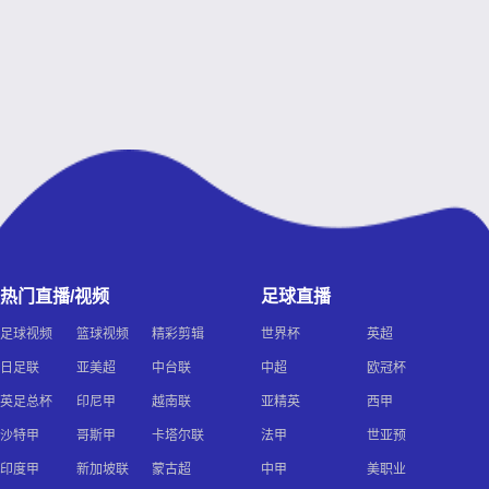
热门直播/视频
足球直播
足球视频
篮球视频
精彩剪辑
世界杯
英超
日足联
亚美超
中台联
中超
欧冠杯
英足总杯
印尼甲
越南联
亚精英
西甲
沙特甲
哥斯甲
卡塔尔联
法甲
世亚预
印度甲
新加坡联
蒙古超
中甲
美职业