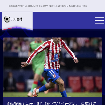
世界杯
英超
中超
欧冠杯
亚精英
西甲
法甲
世亚预
中甲
美职业
北爱超
日职联
足协杯
澳超
欧协联
沙特联
[阿超]河床主席：引进阿尔马达难度不小，只要球员