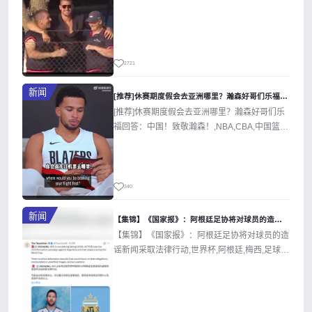
2721
新闻
[推荐]休赛期度假会去亚洲哪里？瀚森好哥们乐福回答：中国！致
[推荐]休赛期度假会去亚洲哪里？瀚森好哥们乐
福回答：中国！致敬瀚森！,NBA,CBA,中国篮
球,篮球,开拓者,杨瀚森,精...
340
新闻
【集锦】《国家报》：阿根廷足协将对球员的造谣新闻采取法律行动
【集锦】《国家报》：阿根廷足协将对球员的造
谣新闻采取法律行动,世界杯,阿根廷,梅西,足球,
精彩体育剪辑视频在线播放。本站...