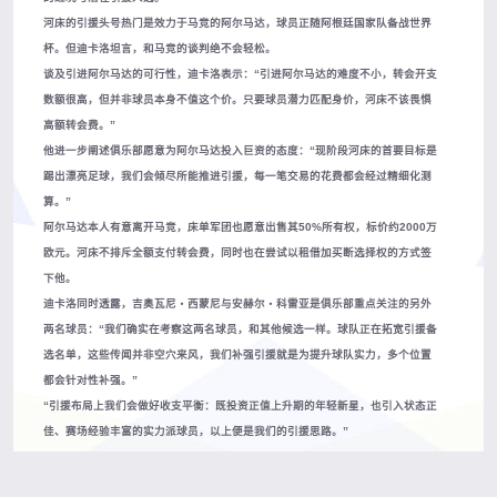
河床的引援头号热门是效力于马竞的阿尔马达，球员正随阿根廷国家队备战世界
杯。但迪卡洛坦言，和马竞的谈判绝不会轻松。
谈及引进阿尔马达的可行性，迪卡洛表示：“引进阿尔马达的难度不小，转会开支
数额很高，但并非球员本身不值这个价。只要球员潜力匹配身价，河床不该畏惧
高额转会费。”
他进一步阐述俱乐部愿意为阿尔马达投入巨资的态度：“现阶段河床的首要目标是
踢出漂亮足球，我们会倾尽所能推进引援，每一笔交易的花费都会经过精细化测
算。”
阿尔马达本人有意离开马竞，床单军团也愿意出售其50%所有权，标价约2000万
欧元。河床不排斥全额支付转会费，同时也在尝试以租借加买断选择权的方式签
下他。
迪卡洛同时透露，吉奥瓦尼・西蒙尼与安赫尔・科雷亚是俱乐部重点关注的另外
两名球员：“我们确实在考察这两名球员，和其他候选一样。球队正在拓宽引援备
选名单，这些传闻并非空穴来风，我们补强引援就是为提升球队实力，多个位置
都会针对性补强。”
“引援布局上我们会做好收支平衡：既投资正值上升期的年轻新星，也引入状态正
佳、赛场经验丰富的实力派球员，以上便是我们的引援思路。”