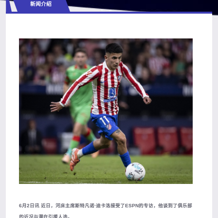
新闻介绍
6月2日讯 近日，河床主席斯特凡诺·迪卡洛接受了ESPN的专访，他谈到了俱乐部
的近况与潜在引援人选。