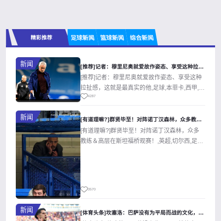
精彩推荐
足球新闻
篮球新闻
综合新闻
新闻
[推荐]记者：穆里尼奥就爱故作姿态、享受这种拉扯感，这就是最
[推荐]记者：穆里尼奥就爱故作姿态、享受这种
拉扯感，这就是最真实的他,足球,本菲卡,西甲,皇
4287
家马德里。欢迎收藏本站，24...
新闻
[有道理嘛?]群贤毕至！对阵诺丁汉森林，众多教练＆高层在斯坦
[有道理嘛?]群贤毕至！对阵诺丁汉森林，众多
教练＆高层在斯坦福桥观赛！,英超,切尔西,足球,
精彩体育剪辑视频在线播放。本...
3570
新闻
[体育头条]坎塞洛：巴萨没有为平局而战的文化，第二次效力我渴