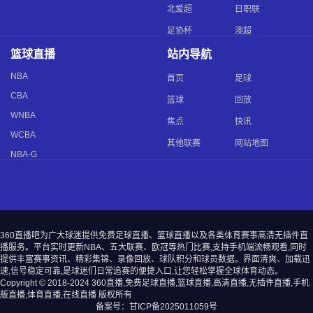
北爱超
日职联
足协杯
澳超
篮球直播
站内导航
NBA
首页
足球
CBA
篮球
回放
WNBA
焦点
快讯
WCBA
其他联赛
网站地图
NBA-G
360直播吧为广大球迷提供免费足球直播、篮球直播以及各类体育赛事高清无插件直
播服务。平台实时更新NBA、五大联赛、欧冠等热门比赛,支持手机端流畅观看,同时
提供丰富赛事资讯、精彩集锦、录像回放、球队积分和球员数据。界面清爽、加载迅
速,信号稳定可靠,是球迷们日常追赛的便捷入口,让您轻松掌握全球体育动态。
Copyright © 2018-2024 360直播,免费足球直播,篮球直播,高清直播,无插件直播,手机
版直播,体育直播,在线直播 版权所有
备案号：
甘ICP备2025011059号