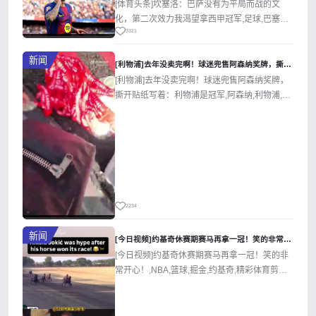
[体育头条]坎塞洛：巴萨没有为平局而战的文
化，第二次效力我渴望拿西甲冠军,足球,巴塞罗
3321
那,西甲。欢迎收藏本站，24小时为...
新闻
[利物浦]去年没卖完啊！球迷兜售阿森纳奖牌，撕开贴纸写着：利
[利物浦]去年没卖完啊！球迷兜售阿森纳奖牌，
撕开贴纸写着：利物浦是冠军,阿森纳,利物浦,足
球,精彩体育剪辑视频在线播放。...
2234
新闻
[今日视频]约基奇休赛期赛马再拿一冠！笑的非常开心！
[今日视频]约基奇休赛期赛马再拿一冠！笑的非
常开心！,NBA,篮球,掘金,约基奇,精彩体育剪辑
视频在线播放。本站提供最全...