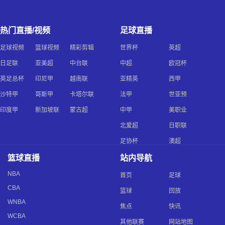
热门直播/视频
足球直播
足球视频
篮球视频
精彩剪辑
世界杯
英超
日足联
亚美超
中台联
中超
欧冠杯
英足总杯
印尼甲
越南联
亚精英
西甲
沙特甲
哥斯甲
卡塔尔联
法甲
世亚预
印度甲
新加坡联
蒙古超
中甲
美职业
北爱超
日职联
足协杯
澳超
篮球直播
站内导航
NBA
首页
足球
CBA
篮球
回放
WNBA
焦点
快讯
WCBA
其他联赛
网站地图