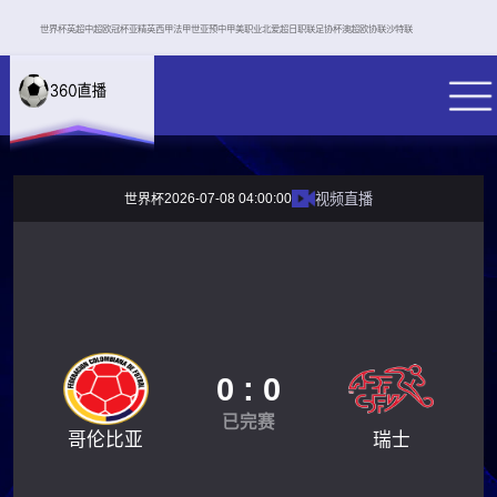
世界杯
英超
中超
欧冠杯
亚精英
西甲
法甲
世亚预
中甲
美职业
北爱超
日职联
足协杯
澳超
欧协联
沙特联
2026-07-08 04:00:00
视频直播
世界杯
0 : 0
已完赛
哥伦比亚
瑞士