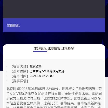
直播频道：
本场概况
比赛情报
球队概况
【赛事名称】
世女欧预
【对阵球队】
芬兰女足 VS 斯洛伐克女足
【赛事时间】
2026-06-05 22:00
【赛事详情】
北京时间2026年06月05日 22:00分，世界杯女子欧洲预选赛 : 芬
兰女足VS斯洛伐克女足高清在线直播，无插件观看比赛。本站同
步官方直播源准时直播，比赛数据实时更新。比赛结束后可以在
本站查看比赛全程录像、比赛比分、赛事结果、赛事相关新闻报
道，以及世界杯女子欧洲预选赛的最新赛事直播，比赛录像，比