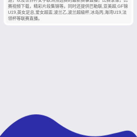
赛视频下载，精彩片段集锦等。同时还提供巴勒联,亚美超,GF锦
U19,英女足总,爱女超盃,波兰乙,波兰超級杯,冰岛丙,海湾U19,法
领杯等联赛直播。