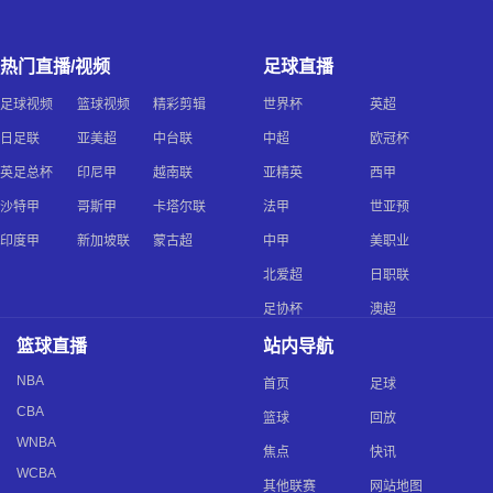
热门直播/视频
足球直播
足球视频
篮球视频
精彩剪辑
世界杯
英超
日足联
亚美超
中台联
中超
欧冠杯
英足总杯
印尼甲
越南联
亚精英
西甲
沙特甲
哥斯甲
卡塔尔联
法甲
世亚预
印度甲
新加坡联
蒙古超
中甲
美职业
北爱超
日职联
足协杯
澳超
篮球直播
站内导航
NBA
首页
足球
CBA
篮球
回放
WNBA
焦点
快讯
WCBA
其他联赛
网站地图