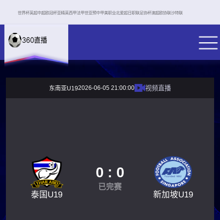
世界杯
英超
中超
欧冠杯
亚精英
西甲
法甲
世亚预
中甲
美职业
北爱超
日职联
足协杯
澳超
欧协联
沙特联
2026-06-05 21:00:00
视频直播
东南亚U19
0 : 0
已完赛
泰国U19
新加坡U19