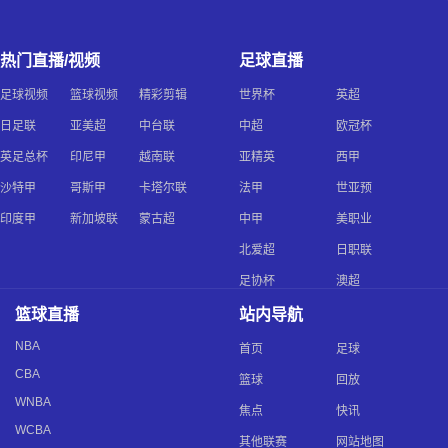
热门直播/视频
足球直播
足球视频
篮球视频
精彩剪辑
世界杯
英超
日足联
亚美超
中台联
中超
欧冠杯
英足总杯
印尼甲
越南联
亚精英
西甲
沙特甲
哥斯甲
卡塔尔联
法甲
世亚预
印度甲
新加坡联
蒙古超
中甲
美职业
北爱超
日职联
足协杯
澳超
篮球直播
站内导航
NBA
首页
足球
CBA
篮球
回放
WNBA
焦点
快讯
WCBA
其他联赛
网站地图