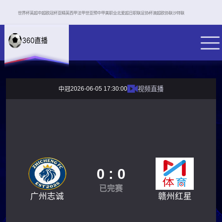
世界杯
英超
中超
欧冠杯
亚精英
西甲
法甲
世亚预
中甲
美职业
北爱超
日职联
足协杯
澳超
欧协联
沙特联
2026-06-05 17:30:00
视频直播
中冠
0 : 0
已完赛
广州志诚
赣州红星