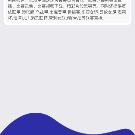
播，比赛录像，比赛视频下载，精彩片段集锦等。同时还提供英
依联甲,澳塔超,乌兹甲,土库曼甲,世挑赛,东亚女运,哥伦女足,海湾
杯,海湾U17,港乙联杯,智利女联,俄PAVB等联赛直播。