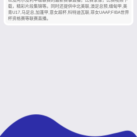
载，精彩片段集锦等。同时还提供中北美联,澳足总预,缅甸甲,美
青U17,马足总,加蓬甲,意女超杯,科特迪瓦联,菲女UAAP,FIBA世界
杯资格赛等联赛直播。