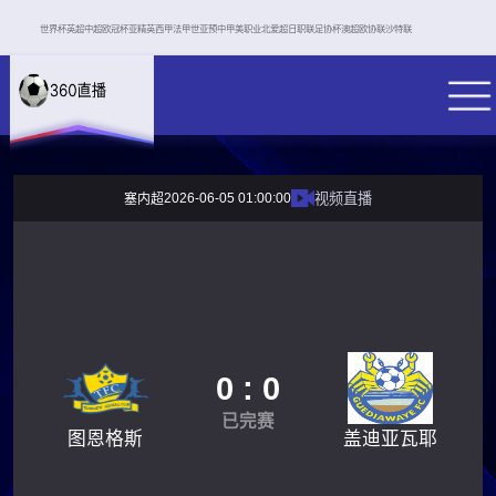
世界杯
英超
中超
欧冠杯
亚精英
西甲
法甲
世亚预
中甲
美职业
北爱超
日职联
足协杯
澳超
欧协联
沙特联
2026-06-05 01:00:00
视频直播
塞内超
0 : 0
已完赛
图恩格斯
盖迪亚瓦耶