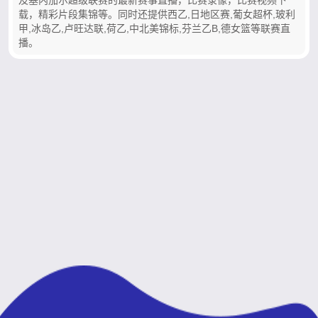
载，精彩片段集锦等。同时还提供西乙,日地区赛,葡女超杯,玻利
甲,冰岛乙,卢旺达联,荷乙,中北美锦标,芬兰乙B,德女篮等联赛直
播。