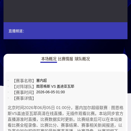
直播频道：
本场概况
比赛情报
球队概况
【赛事名称】
塞内超
【对阵球队】
图恩格斯 VS 盖迪亚瓦耶
【赛事时间】
2026-06-05 01:00
【赛事详情】
北京时间2026年06月05日 01:00分，塞内加尔超级联赛 : 图恩格
斯VS盖迪亚瓦耶高清在线直播，无插件观看比赛。本站同步官方
直播源准时直播，比赛数据实时更新。比赛结束后可以在本站查
看比赛全程录像、比赛比分、赛事结果、赛事相关新闻报道，以
及塞内加尔超级联赛的最新赛事直播，比赛录像，比赛视频下