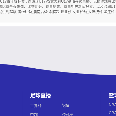
分，欧洲U17青年锦标赛 : 西班牙U17VS意大利U17高清在线直播，无插
看比赛全程录像、比赛比分、赛事结果、赛事相关新闻报道，以及欧洲U1
约超联,澳维后备,澳南后备,希腊超,世亚预,女亚杯预,大洋统杯,墨连杯,
。
足球直播
篮
NB
辑
世界杯
英超
CB
中超
欧冠杯