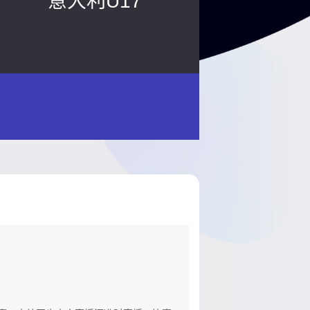
意大利U17