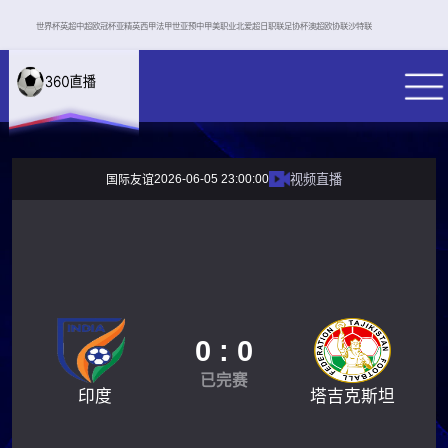
世界杯
英超
中超
欧冠杯
亚精英
西甲
法甲
世亚预
中甲
美职业
北爱超
日职联
足协杯
澳超
欧协联
沙特联
2026-06-05 23:00:00
视频直播
国际友谊
0 : 0
已完赛
印度
塔吉克斯坦