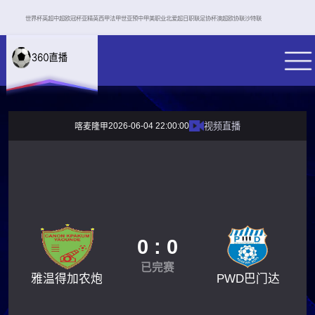
世界杯
英超
中超
欧冠杯
亚精英
西甲
法甲
世亚预
中甲
美职业
北爱超
日职联
足协杯
澳超
欧协联
沙特联
2026-06-04 22:00:00
视频直播
喀麦隆甲
0 : 0
已完赛
雅温得加农炮
PWD巴门达