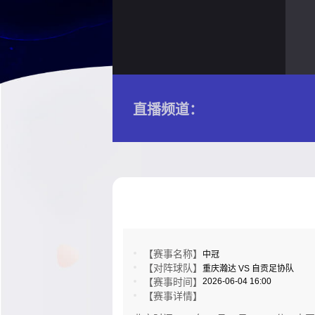
直播频道：
【赛事名称】
中冠
【对阵球队】
重庆瀚达 VS 自贡足协队
【赛事时间】
2026-06-04 16:00
【赛事详情】