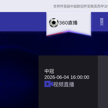
世界杯
英超
中超
欧冠杯
亚精英
西甲
法
首页
中冠
2026-06-04 16:00:00
视频直播