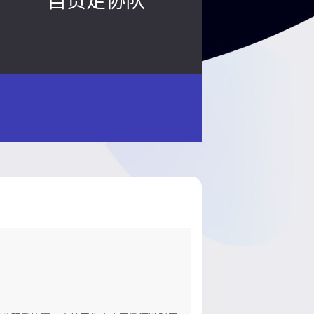
自贡足协队