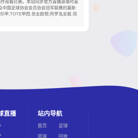
，无插件观看比赛。本站同步官方直播源准时直
及中国足球协会会员协会冠军联赛的最新
,TOTE甲西,世女欧预,所罗岛女联,坦
球直播
站内导航
A
首页
足球
A
篮球
回放