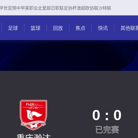
甲
世亚预
中甲
美职业
北爱超
日职联
足协杯
澳超
欧协联
沙特联
足球
篮球
回放
焦点
快讯
其他联
0 : 0
已完赛