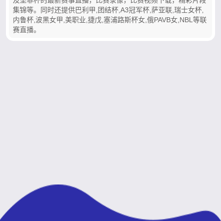
集锦等。同时还提供巴利甲,团结杯,A3冠军杯,萨亚联,瑞士女杯,
内鲁杯,波黑女甲,美职业,捷戊,塞浦路斯杯女,俄PAVB女,NBL等联
赛直播。