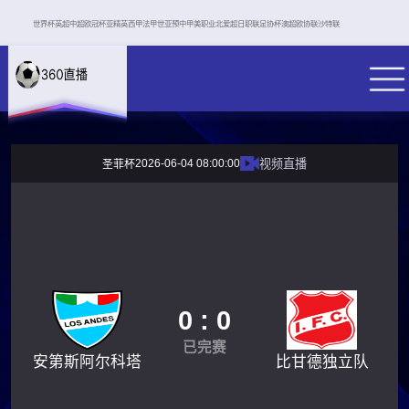
世界杯
英超
中超
欧冠杯
亚精英
西甲
法甲
世亚预
中甲
美职业
北爱超
日职联
足协杯
澳超
欧协联
沙特联
2026-06-04 08:00:00
视频直播
圣菲杯
0 : 0
已完赛
安第斯阿尔科塔
比甘德独立队