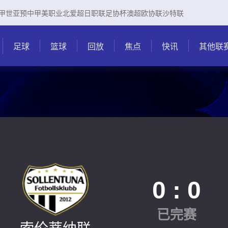
甲
世亚预
中甲
美职业
北爱超
日职联
足协杯
澳超
欧协联
沙特联
足球
篮球
回放
焦点
快讯
其他联
0 : 0
已完赛