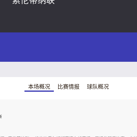
索伦蒂纳联
本场概况
比赛情报
球队概况
斯