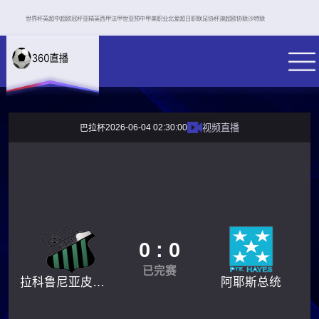
世界杯
英超
中超
欧冠杯
亚精英
西甲
法甲
世亚预
中甲
美职业
北爱超
日职联
足协杯
澳超
欧协联
沙特联
2026-06-04 02:30:00
视频直播
巴拉杯
0 : 0
已完赛
拉科鲁尼亚皮诺萨
阿耶斯总统