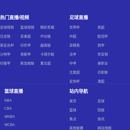
热门直播/视频
足球直播
足球视频
篮球视频
精彩剪辑
世界杯
英超
日足联
亚美超
中台联
中超
欧冠杯
英足总杯
印尼甲
越南联
亚精英
西甲
沙特甲
哥斯甲
卡塔尔联
法甲
世亚预
印度甲
新加坡联
蒙古超
中甲
美职业
北爱超
日职联
足协杯
澳超
篮球直播
站内导航
NBA
首页
足球
CBA
篮球
回放
WNBA
焦点
快讯
WCBA
其他联赛
网站地图