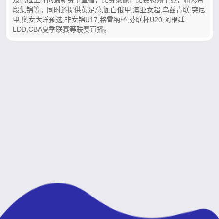
段集锦等。同时还提供英足总瓶,白俄甲,澳亚女超,乌兹青联,突尼
甲,奥女大洋预选,非女锦U17,格雷纳杯,芬联杯U20,阿根廷
LDD,CBA夏季联赛等联赛直播。