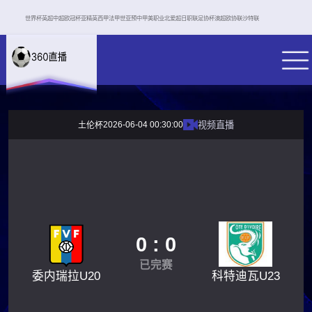
世界杯
英超
中超
欧冠杯
亚精英
西甲
法甲
世亚预
中甲
美职业
北爱超
日职联
足协杯
澳超
欧协联
沙特联
2026-06-04 00:30:00
视频直播
土伦杯
0 : 0
已完赛
委内瑞拉U20
科特迪瓦U23