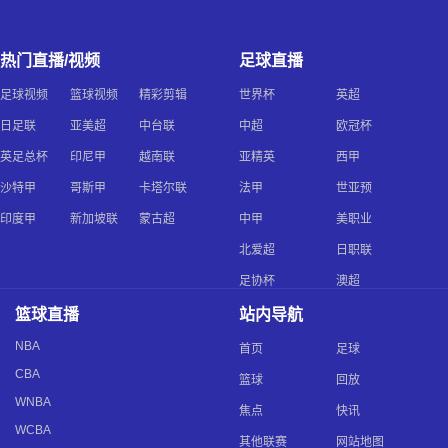
热门直播/视频
足球直播
足球视频
篮球视频
精彩剪辑
世界杯
英超
日足联
亚美超
中台联
中超
欧冠杯
英足总杯
印尼甲
越南联
亚精英
西甲
沙特甲
哥斯甲
卡塔尔联
法甲
世亚预
印度甲
新加坡联
蒙古超
中甲
美职业
北爱超
日职联
足协杯
澳超
篮球直播
站内导航
NBA
首页
足球
CBA
篮球
回放
WNBA
焦点
快讯
WCBA
其他联赛
网站地图