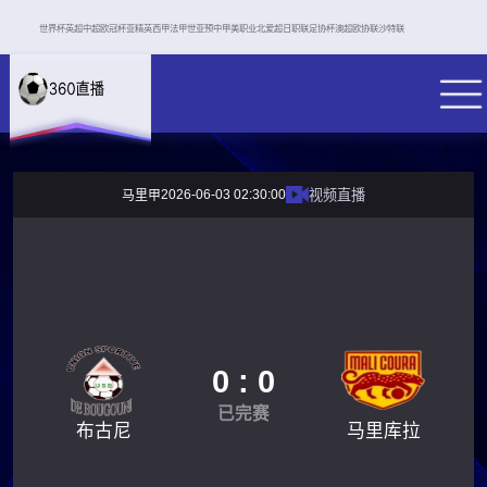
世界杯
英超
中超
欧冠杯
亚精英
西甲
法甲
世亚预
中甲
美职业
北爱超
日职联
足协杯
澳超
欧协联
沙特联
2026-06-03 02:30:00
视频直播
马里甲
0 : 0
已完赛
布古尼
马里库拉