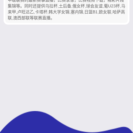
集锦等。同时还提供乌拉杯,土后备,俄女杯,球会友谊,葡U23杯,马
来甲,卢旺达乙,卡塔杯,韩大学女锦,塞内锦,日篮B1,欧女联,哈萨高
联,澳西部联等联赛直播。