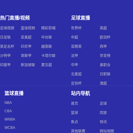
热门直播/视频
足球直播
足球视频
篮球视频
精彩剪辑
世界杯
英超
日足联
亚美超
中台联
中超
欧冠杯
英足总杯
印尼甲
越南联
亚精英
西甲
沙特甲
哥斯甲
卡塔尔联
法甲
世亚预
印度甲
新加坡联
蒙古超
中甲
美职业
北爱超
日职联
足协杯
澳超
篮球直播
站内导航
NBA
首页
足球
CBA
篮球
回放
WNBA
焦点
快讯
WCBA
其他联赛
网站地图