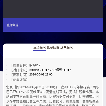
直播频道：
本场概况
比赛情报
球队概况
【赛事名称】
欧青U17
【对阵球队】
阿尔巴尼亚U17 VS 拉脱维亚U17
【赛事时间】
2026-06-03 23:00
【赛事详情】
北京时间2026年06月03日 23:00分，欧洲U17青年锦标赛 : 阿尔
巴尼亚U17VS拉脱维亚U17高清在线直播，无插件观看比赛。本
站同步官方直播源准时直播，比赛数据实时更新。比赛结束后可
以在本站查看比赛全程录像、比赛比分、赛事结果、赛事相关新
闻报道，以及欧洲U17青年锦标赛的最新赛事直播，比赛录像，