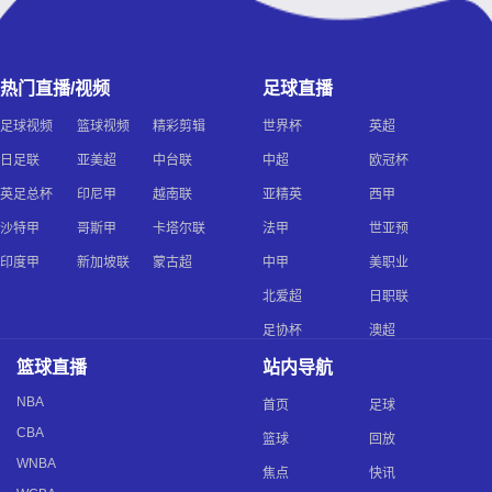
热门直播/视频
足球直播
足球视频
篮球视频
精彩剪辑
世界杯
英超
日足联
亚美超
中台联
中超
欧冠杯
英足总杯
印尼甲
越南联
亚精英
西甲
沙特甲
哥斯甲
卡塔尔联
法甲
世亚预
印度甲
新加坡联
蒙古超
中甲
美职业
北爱超
日职联
足协杯
澳超
篮球直播
站内导航
NBA
首页
足球
CBA
篮球
回放
WNBA
焦点
快讯