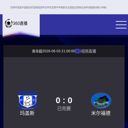
世界杯
英超
中超
欧冠杯
亚精英
西甲
法甲
世亚预
中甲
美职业
北爱超
日职联
足协杯
澳超
欧协联
沙特联
2026-06-03 21:00:00
视频直播
南非超
0 : 0
已完赛
玛盖斯
米尔福德