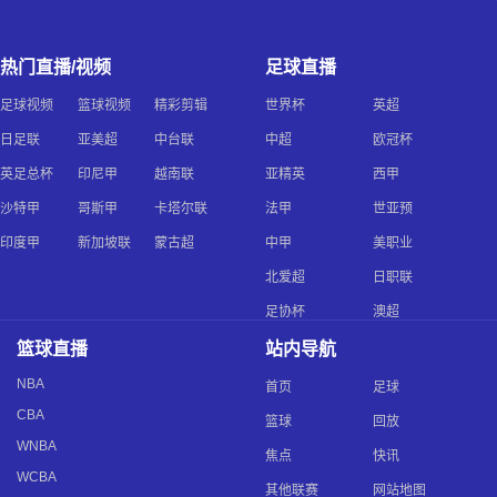
热门直播/视频
足球直播
足球视频
篮球视频
精彩剪辑
世界杯
英超
日足联
亚美超
中台联
中超
欧冠杯
英足总杯
印尼甲
越南联
亚精英
西甲
沙特甲
哥斯甲
卡塔尔联
法甲
世亚预
印度甲
新加坡联
蒙古超
中甲
美职业
北爱超
日职联
足协杯
澳超
篮球直播
站内导航
NBA
首页
足球
CBA
篮球
回放
WNBA
焦点
快讯
WCBA
其他联赛
网站地图