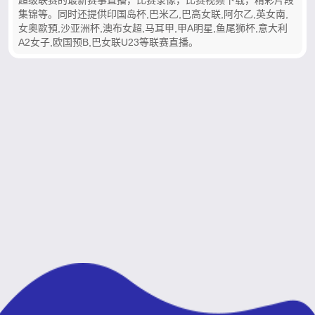
集锦等。同时还提供印国岛杯,巴米乙,巴高女联,阿尔乙,英女南,
女奥歐預,沙亚洲杯,澳布女超,马耳甲,甲A明星,鱼尾狮杯,意大利
A2女子,欧国预B,巴女联U23等联赛直播。