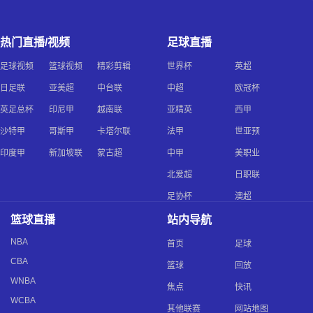
热门直播/视频
足球直播
足球视频
篮球视频
精彩剪辑
世界杯
英超
日足联
亚美超
中台联
中超
欧冠杯
英足总杯
印尼甲
越南联
亚精英
西甲
沙特甲
哥斯甲
卡塔尔联
法甲
世亚预
印度甲
新加坡联
蒙古超
中甲
美职业
北爱超
日职联
足协杯
澳超
篮球直播
站内导航
NBA
首页
足球
CBA
篮球
回放
WNBA
焦点
快讯
WCBA
其他联赛
网站地图