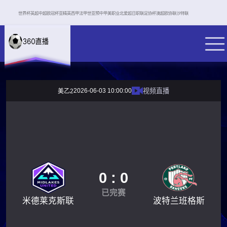
世界杯
英超
中超
欧冠杯
亚精英
西甲
法甲
世亚预
中甲
美职业
北爱超
日职联
足协杯
澳超
欧协联
沙特联
2026-06-03 10:00:00
视频直播
美乙2
0 : 0
已完赛
米德莱克斯联
波特兰班格斯