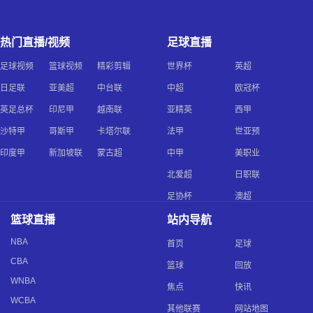
热门直播/视频
足球直播
足球视频
篮球视频
精彩剪辑
世界杯
英超
日足联
亚美超
中台联
中超
欧冠杯
英足总杯
印尼甲
越南联
亚精英
西甲
沙特甲
哥斯甲
卡塔尔联
法甲
世亚预
印度甲
新加坡联
蒙古超
中甲
美职业
北爱超
日职联
足协杯
澳超
篮球直播
站内导航
NBA
首页
足球
CBA
篮球
回放
WNBA
焦点
快讯
WCBA
其他联赛
网站地图