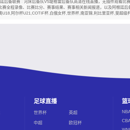
0分，阿根廷后备联赛 : 河床后备队VS堤格雷后备队高清在线直播，无插件观
比赛全程录像、比赛比分、赛事结果、赛事相关新闻报道，以及阿根廷后
8,阿尔杯U21,COTIF杯,白俄女杯,世界杯,南亚锦,利比里亚杯,斐超
足球直播
篮
NB
辑
世界杯
英超
CB
中超
欧冠杯
WN