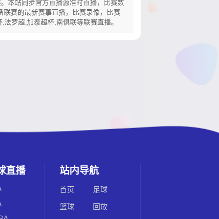
看比赛。本站同步官方直播源准时直播，比赛数
备联赛的最新赛事直播，比赛录像，比赛
级杯,法罗超,加泰超杯,南俱联等联赛直播。
球直播
站内导航
A
首页
足球
A
篮球
回放
BA