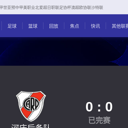
甲
世亚预
中甲
美职业
北爱超
日职联
足协杯
澳超
欧协联
沙特联
足球
篮球
回放
焦点
快讯
其他联
0 : 0
已完赛