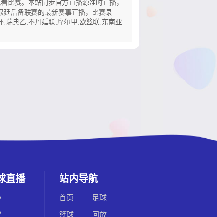
插件观看比赛。本站同步官方直播源准时直播，
根廷后备联赛的最新赛事直播，比赛录
,瑞典乙,不丹廷联,摩尔甲,欧篮联,东南亚
球直播
站内导航
A
首页
足球
A
篮球
回放