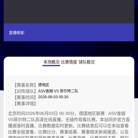
直播频道：
本场概况
比赛情报
球队概况
【赛事名称】
德地区
【对阵球队】
ASV查姆 VS 菲尔特二队
【赛事时间】
2026-06-03 00:30
【赛事详情】
北京时间2026年06月03日 00:30分，德国地区联赛 : ASV查姆
VS菲尔特二队高清在线直播，无插件观看比赛。本站同步官方直
播源准时直播，比赛数据实时更新。比赛结束后可以在本站查看
比赛全程录像、比赛比分、赛事结果、赛事相关新闻报道，以及
德国地区联赛的最新赛事直播，比赛录像，比赛视频下载，精彩