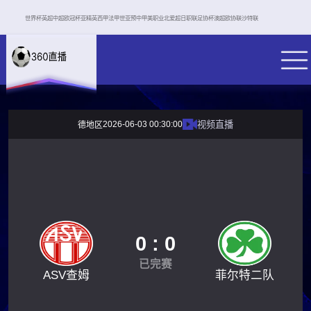
世界杯
英超
中超
欧冠杯
亚精英
西甲
法甲
世亚预
中甲
美职业
北爱超
日职联
足协杯
澳超
欧协联
沙特联
2026-06-03 00:30:00
视频直播
德地区
0 : 0
已完赛
ASV查姆
菲尔特二队