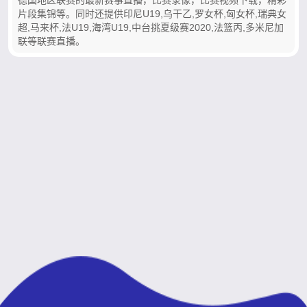
片段集锦等。同时还提供印尼U19,乌干乙,罗女杯,匈女杯,瑞典女
超,马来杯,法U19,海湾U19,中台挑夏级赛2020,法篮丙,多米尼加
联等联赛直播。