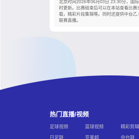
北京时间2026年06月03日 23:30
时更新。比赛结束后可以在本站查看比赛
载，精彩片段集锦等。同时还提供中台乙,中U
联赛直播。
热门直播/视频
足球视频
篮球视频
精彩剪
日足联
亚美超
中台联