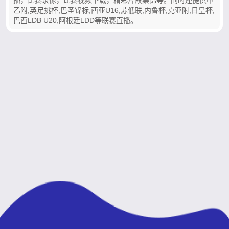
乙附,英足挑杯,巴圣锦标,西亚U16,苏低联,内鲁杯,克亚附,日皇杯,
巴西LDB U20,阿根廷LDD等联赛直播。