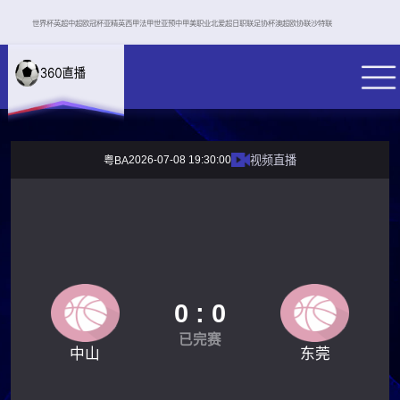
世界杯
英超
中超
欧冠杯
亚精英
西甲
法甲
世亚预
中甲
美职业
北爱超
日职联
足协杯
澳超
欧协联
沙特联
2026-07-08 19:30:00
视频直播
粤BA
0 : 0
已完赛
中山
东莞