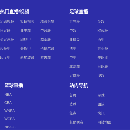
热门直播/视频
足球直播
足球视频
篮球视频
精彩剪辑
世界杯
英超
日足联
亚美超
中台联
中超
欧冠杯
英足总杯
印尼甲
越南联
亚精英
西甲
沙特甲
哥斯甲
卡塔尔联
法甲
世亚预
印度甲
新加坡联
蒙古超
中甲
美职业
北爱超
日职联
足协杯
澳超
篮球直播
站内导航
NBA
首页
足球
CBA
篮球
回放
WNBA
焦点
快讯
WCBA
其他联赛
网站地图
NBA-G