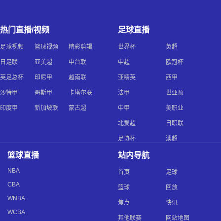
热门直播/视频
足球直播
足球视频
篮球视频
精彩剪辑
世界杯
英超
日足联
亚美超
中台联
中超
欧冠杯
英足总杯
印尼甲
越南联
亚精英
西甲
沙特甲
哥斯甲
卡塔尔联
法甲
世亚预
印度甲
新加坡联
蒙古超
中甲
美职业
北爱超
日职联
足协杯
澳超
篮球直播
站内导航
NBA
首页
足球
CBA
篮球
回放
WNBA
焦点
快讯
WCBA
其他联赛
网站地图