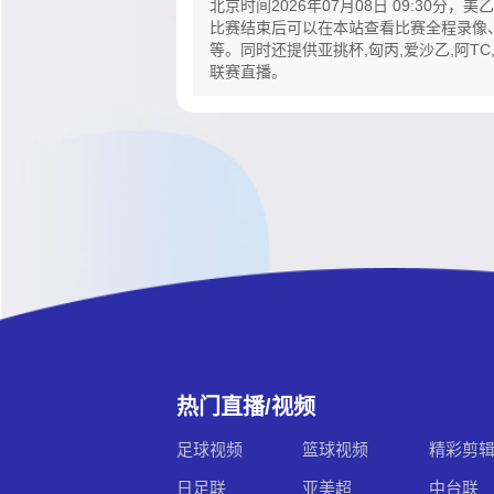
北京时间2026年07月08日 09:30
比赛结束后可以在本站查看比赛全程录像
等。同时还提供亚挑杯,匈丙,爱沙乙,阿TC,
联赛直播。
热门直播/视频
足球视频
篮球视频
精彩剪
日足联
亚美超
中台联