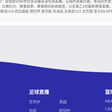
分，美乙2 : 竞技联VS科罗拉多风暴高清在线直播，无插件观看比赛。本站
、比赛比分、赛事结果、赛事相关新闻报道，以及美乙2的最新赛事直播
斯伐U19,尼拉森联,德巴杯,斐济联,非洲运,东南亚U22,古巴锦,意大利LN
足球直播
篮
NB
辑
世界杯
英超
CB
中超
欧冠杯