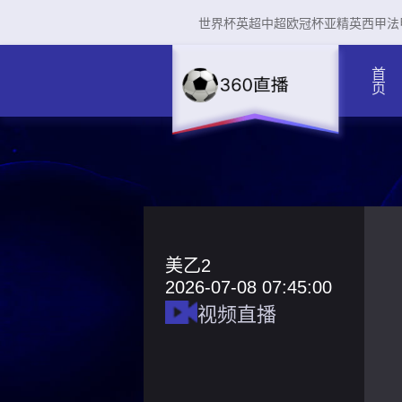
世界杯
英超
中超
欧冠杯
亚精英
西甲
法
首页
美乙2
2026-07-08 07:45:00
视频直播