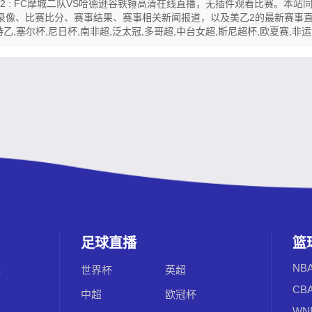
分，美乙2 : FC摩城二队VS哈德逊谷铁锤高清在线直播，无插件观看比赛。
录像、比赛比分、赛事结果、赛事相关新闻报道，以及美乙2的最新赛事
乙,塞尔杯,尼日杯,南非超,泛太冠,多哥超,中台女超,斯尼超杯,欧夏赛,非运
足球直播
篮
NB
辑
世界杯
英超
CB
中超
欧冠杯
WN