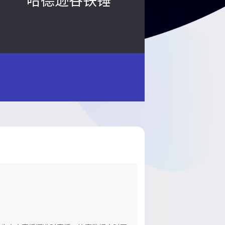
哈德逊谷铁锤