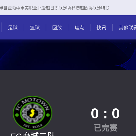
甲
世亚预
中甲
美职业
北爱超
日职联
足协杯
澳超
欧协联
沙特联
足球
篮球
回放
焦点
快讯
其他联
0 : 0
已完赛