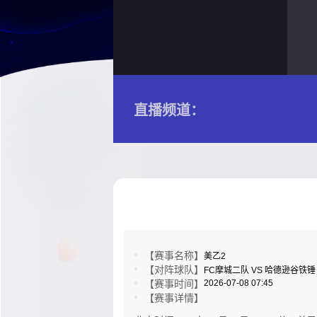
直播频道：
【赛事名称】
美乙2
【对阵球队】
FC摩城二队 VS 哈德逊谷铁锤
【赛事时间】
2026-07-08 07:45
【赛事详情】