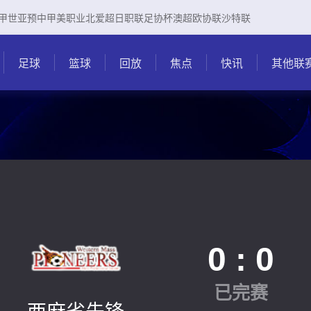
甲
世亚预
中甲
美职业
北爱超
日职联
足协杯
澳超
欧协联
沙特联
足球
篮球
回放
焦点
快讯
其他联
0 : 0
已完赛