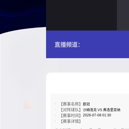
直播频道：
【赛事名称】
欧冠
【对阵球队】
沙姆洛克 VS 弗洛里亚纳
【赛事时间】
2026-07-08 01:30
【赛事详情】