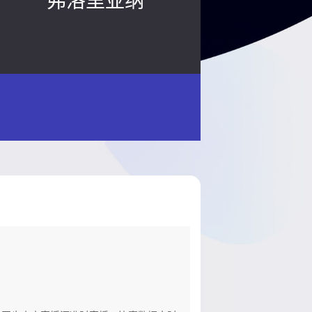
弗洛里亚纳