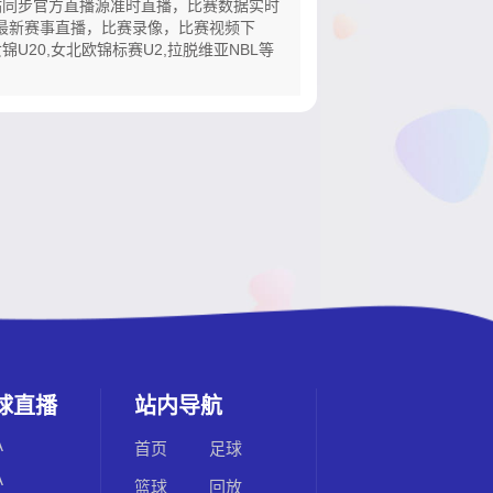
。本站同步官方直播源准时直播，比赛数据实时
最新赛事直播，比赛录像，比赛视频下
锦U20,女北欧锦标赛U2,拉脱维亚NBL等
球直播
站内导航
A
首页
足球
A
篮球
回放