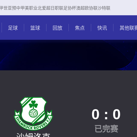
甲
世亚预
中甲
美职业
北爱超
日职联
足协杯
澳超
欧协联
沙特联
足球
篮球
回放
焦点
快讯
其他联
0 : 0
已完赛