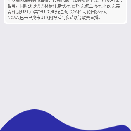
锦等。同时还提供巴林精杯,斯伐杯,德邦联,波兰地杯,北欧联,美
青杯,捷U21,中美锦U17,亚预选,葡联2A杯,哥伦国家杯女,菲
NCAA,巴卡里奥卡U19,阿根廷门多萨联等联赛直播。