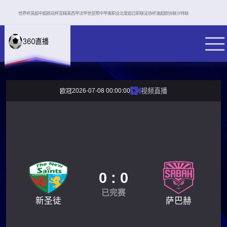
世界杯
英超
中超
欧冠杯
亚精英
西甲
法甲
世亚预
中甲
美职业
北爱超
日职联
足协杯
澳超
欧协联
沙特联
2026-07-08 00:00:00
视频直播
欧冠
0 : 0
已完赛
新圣徒
萨巴赫