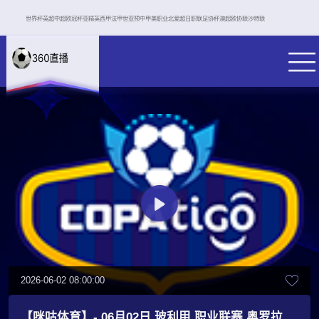
世界杯
英超
中超
欧冠杯
亚精英
西甲
法甲
世亚预
中甲
美职业
北爱超
日职联
足协杯
澳超
欧协联
沙特联
2026-06-02 08:00:00
【咪咕体育】- 06月02日 玻利甲 职业联赛 奥罗拉