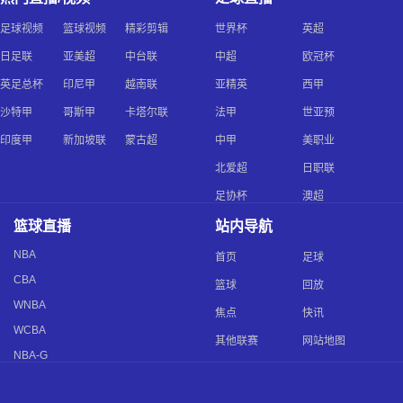
足球视频
篮球视频
精彩剪辑
世界杯
英超
日足联
亚美超
中台联
中超
欧冠杯
英足总杯
印尼甲
越南联
亚精英
西甲
沙特甲
哥斯甲
卡塔尔联
法甲
世亚预
印度甲
新加坡联
蒙古超
中甲
美职业
北爱超
日职联
足协杯
澳超
篮球直播
站内导航
NBA
首页
足球
CBA
篮球
回放
WNBA
焦点
快讯
WCBA
其他联赛
网站地图
NBA-G