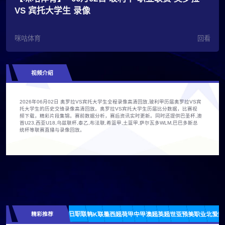
VS 宾托大学生 录像
咪咕体育
回看
视频介绍
2026年06月02日 奥罗拉VS宾托大学生全程录像高清回放,玻利甲历届奥罗拉VS宾
托大学生的历史交锋录像高清回放。奥罗拉VS宾托大学生历届比分数据，比赛视
频下载，精彩片段集锦。赛前数据分析，赛后资讯实时更新。同时还提供巴圣杯,澳
首U23,西亚U18,乌兹联杯,泰乙,布法联,希篮甲,土篮甲,萨尔瓦多WLM,巴巴多斯总
统杯等联赛直播与录像回放。
精彩推荐
日职联
韩K联
墨西超
荷甲
中甲
澳超
英超
世亚预
美职业
北爱超