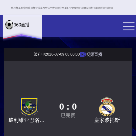
世界杯
英超
中超
欧冠杯
亚精英
西甲
法甲
世亚预
中甲
美职业
北爱超
日职联
足协杯
澳超
欧协联
沙特联
2026-07-09 08:00:00
视频直播
玻利甲
0 : 0
已完赛
玻利维亚巴洛比学院
皇家波托斯