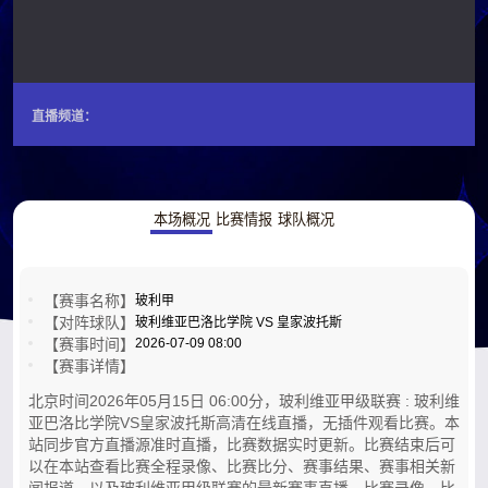
直播频道：
本场概况
比赛情报
球队概况
【赛事名称】
玻利甲
【对阵球队】
玻利维亚巴洛比学院 VS 皇家波托斯
【赛事时间】
2026-07-09 08:00
【赛事详情】
北京时间2026年05月15日 06:00分，玻利维亚甲级联赛 : 玻利维
亚巴洛比学院VS皇家波托斯高清在线直播，无插件观看比赛。本
站同步官方直播源准时直播，比赛数据实时更新。比赛结束后可
以在本站查看比赛全程录像、比赛比分、赛事结果、赛事相关新
闻报道，以及玻利维亚甲级联赛的最新赛事直播，比赛录像，比