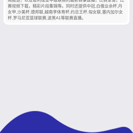
赛视频下载，精彩片段集锦等。同时还提供中冠,白俄业余杯,丹
女甲,沙美杯,德邦联,越南李体育杯,约旦王杯,匈女联,塞内加尔女
杯,罗马尼亚篮球联赛,波黑A1等联赛直播。