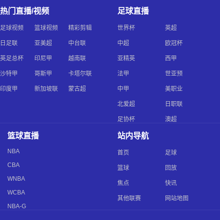
热门直播/视频
足球直播
足球视频
篮球视频
精彩剪辑
世界杯
英超
日足联
亚美超
中台联
中超
欧冠杯
英足总杯
印尼甲
越南联
亚精英
西甲
沙特甲
哥斯甲
卡塔尔联
法甲
世亚预
印度甲
新加坡联
蒙古超
中甲
美职业
北爱超
日职联
足协杯
澳超
篮球直播
站内导航
NBA
首页
足球
CBA
篮球
回放
WNBA
焦点
快讯
WCBA
其他联赛
网站地图
NBA-G