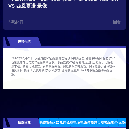
VS 西恩夏诺 录像
咪咕体育
回看
视频介绍
2026年06月01日 水晶竞技VS西恩夏诺全程录像高清回放,秘鲁甲历届水晶竞技VS
西恩夏诺的历史交锋录像高清回放。水晶竞技VS西恩夏诺历届比分数据，比赛视
频下载，精彩片段集锦。赛前数据分析，赛后资讯实时更新。同时还提供巴林超杯,
巴贝青杯,澳维甲,女奥非预,萨尔杯,罗丁,捷青联,意篮Serie B等联赛直播与录像回
放。
精彩推荐
日职联
韩K联
墨西超
荷甲
中甲
澳超
英超
世亚预
美职业
北爱超