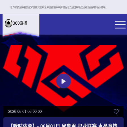
世界杯
英超
中超
欧冠杯
亚精英
西甲
法甲
世亚预
中甲
美职业
北爱超
日职联
足协杯
澳超
欧协联
沙特联
2026-06-01 06:00:00
【咪咕体育】- 06月01日 秘鲁甲 职业联赛 水晶竞技