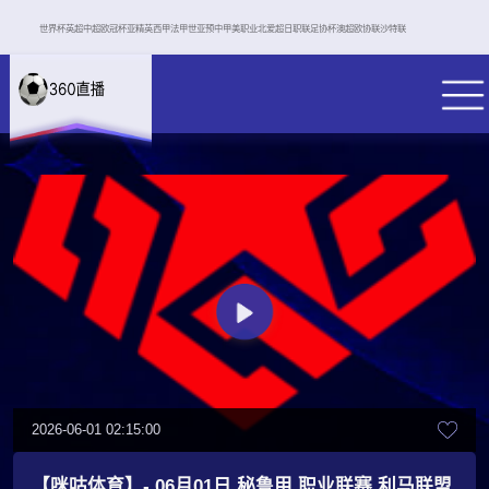
世界杯
英超
中超
欧冠杯
亚精英
西甲
法甲
世亚预
中甲
美职业
北爱超
日职联
足协杯
澳超
欧协联
沙特联
2026-06-01 02:15:00
【咪咕体育】- 06月01日 秘鲁甲 职业联赛 利马联盟