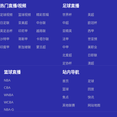
热门直播/视频
足球直播
足球视频
篮球视频
精彩剪辑
世界杯
英超
日足联
亚美超
中台联
中超
欧冠杯
英足总杯
印尼甲
越南联
亚精英
西甲
沙特甲
哥斯甲
卡塔尔联
法甲
世亚预
印度甲
新加坡联
蒙古超
中甲
美职业
北爱超
日职联
足协杯
澳超
篮球直播
站内导航
NBA
首页
足球
CBA
篮球
回放
WNBA
焦点
快讯
WCBA
其他联赛
网站地图
NBA-G