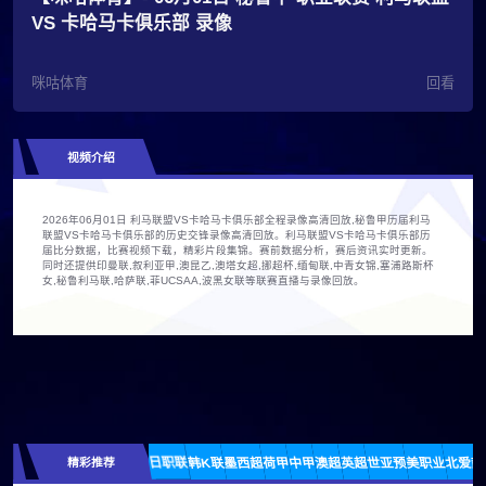
VS 卡哈马卡俱乐部 录像
咪咕体育
回看
视频介绍
2026年06月01日 利马联盟VS卡哈马卡俱乐部全程录像高清回放,秘鲁甲历届利马
联盟VS卡哈马卡俱乐部的历史交锋录像高清回放。利马联盟VS卡哈马卡俱乐部历
届比分数据，比赛视频下载，精彩片段集锦。赛前数据分析，赛后资讯实时更新。
同时还提供印曼联,叙利亚甲,澳昆乙,澳塔女超,挪超杯,缅甸联,中青女锦,塞浦路斯杯
女,秘鲁利马联,哈萨联,菲UCSAA,波黑女联等联赛直播与录像回放。
精彩推荐
日职联
韩K联
墨西超
荷甲
中甲
澳超
英超
世亚预
美职业
北爱超