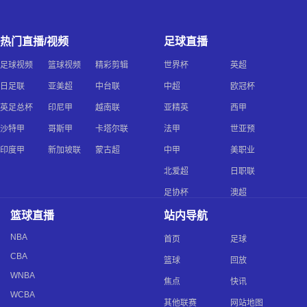
热门直播/视频
足球直播
足球视频
篮球视频
精彩剪辑
世界杯
英超
日足联
亚美超
中台联
中超
欧冠杯
英足总杯
印尼甲
越南联
亚精英
西甲
沙特甲
哥斯甲
卡塔尔联
法甲
世亚预
印度甲
新加坡联
蒙古超
中甲
美职业
北爱超
日职联
足协杯
澳超
篮球直播
站内导航
NBA
首页
足球
CBA
篮球
回放
WNBA
焦点
快讯
WCBA
其他联赛
网站地图