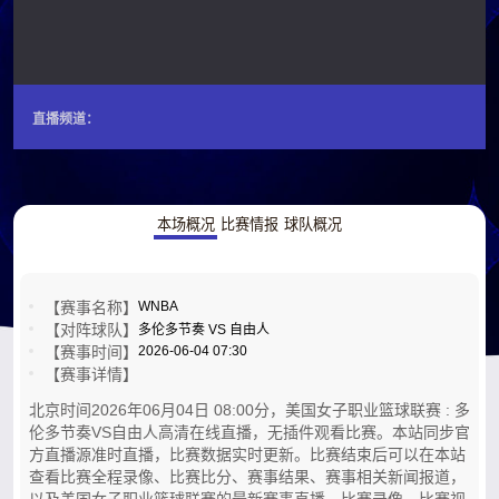
直播频道：
本场概况
比赛情报
球队概况
【赛事名称】
WNBA
【对阵球队】
多伦多节奏 VS 自由人
【赛事时间】
2026-06-04 07:30
【赛事详情】
北京时间2026年06月04日 08:00分，美国女子职业篮球联赛 : 多
伦多节奏VS自由人高清在线直播，无插件观看比赛。本站同步官
方直播源准时直播，比赛数据实时更新。比赛结束后可以在本站
查看比赛全程录像、比赛比分、赛事结果、赛事相关新闻报道，
以及美国女子职业篮球联赛的最新赛事直播，比赛录像，比赛视